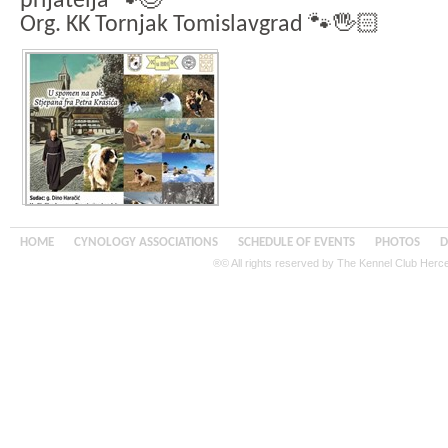
prijatelja 🐾😊
Org. KK Tornjak Tomislavgrad 🐾🖐🏻
HOME
CYNOLOGY ASSOCIATIONS
SCHEDULE OF EVENTS
PHOTOS
D
®© All rights reserved by The Kennel Club Her