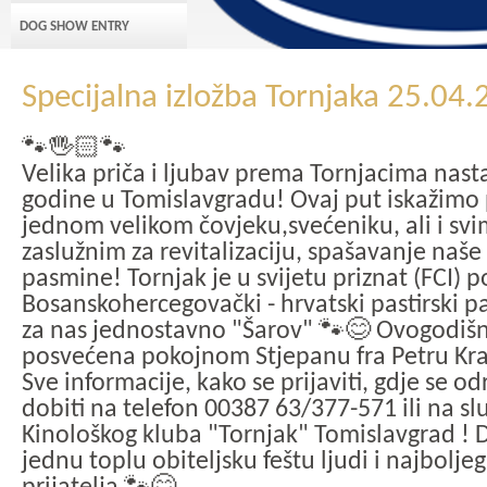
DOG SHOW ENTRY
Specijalna izložba Tornjaka 25.04
🐾🖐🏻🐾
Velika priča i ljubav prema Tornjacima nasta
godine u Tomislavgradu! Ovaj put iskažimo
jednom velikom čovjeku,svećeniku, ali i sv
zaslužnim za revitalizaciju, spašavanje naše
pasmine! Tornjak je u svijetu priznat (FCI)
Bosanskohercegovački - hrvatski pastirski pa
za nas jednostavno "Šarov" 🐾😊 Ovogodišnj
posvećena pokojnom Stjepanu fra Petru Kra
Sve informacije, kako se prijaviti, gdje se o
dobiti na telefon 00387 63/377-571 ili na sl
Kinološkog kluba "Tornjak" Tomislavgrad ! 
jednu toplu obiteljsku feštu ljudi i najbolj