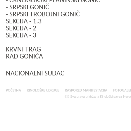
- CRNOGORSKI PLANINSKI GONIČ
- SRPSKI GONIČ
- SRPSKI TROBOJNI GONIČ
SEKCIJA - 1.3
SEKCIJA - 2
SEKCIJA - 3
KRVNI TRAG
RAD GONIČA
NACIONALNI SUDAC
POČETNA
KINOLOŠKE UDRUGE
RASPORED MANIFESTACIJA
FOTOGALER
®© Sva prava pridržana Kinološki savez Herce