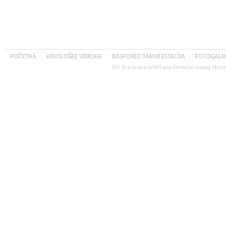
POČETNA
KINOLOŠKE UDRUGE
RASPORED MANIFESTACIJA
FOTOGALER
®© Sva prava pridržana Kinološki savez Herce