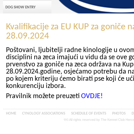
DOG SHOW ENTRY
Kvalifikacije za EU KUP za goniče n
28.09.2024
Poštovani, ljubitelji radne kinologije u ovo
disciplini na zeca imajući u vidu da se ove 
prvenstvo za goniče na zeca održava na Kup
28.09.2024.godine, osjećamo potrebu da na
po kojem kriteriju ćemo birati pse koji će uć
konkurenciju izbora.
Pravilnik možete preuzeti
OVDJE!
HOME
CYNOLOGY ASSOCIATIONS
SCHEDULE OF EVENTS
PHOTOS
D
®© All rights reserved by The Kennel Club Her